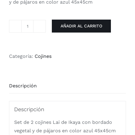
y de pájaros en color azul 45x45cm
AÑADIR AL CARRITO
Set
de
2
cojines
Categoría:
Cojines
Lai
de
Ikaya
Descripción
con
bordado
vegetal
Descripción
y
Set de 2 cojines Lai de Ikaya con bordado
de
vegetal y de pájaros en color azul 45x45cm
pájaros