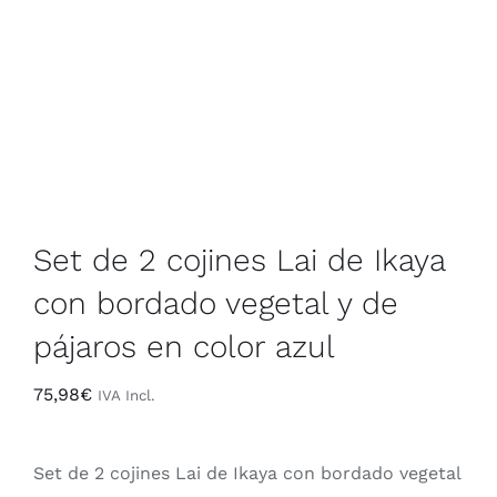
Contacto
Rop
+34 968 470 224
Sáb
Set de 2 cojines Lai de Ikaya
con bordado vegetal y de
pájaros en color azul
75,98
€
IVA Incl.
Set de 2 cojines Lai de Ikaya con bordado vegetal