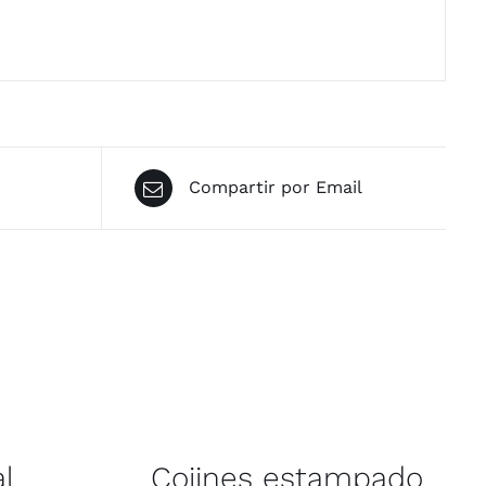
Compartir por Email
al
Cojines estampado