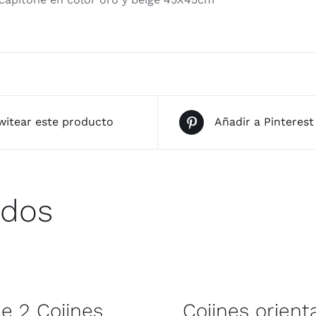
witear este producto
Añadir a Pinterest
ados
e 2 Cojines
Cojines orient