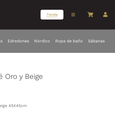
Tienda
Toggle
Navigation
Colecciones
as
Edredones
Nórdico
Ropa de baño
Sábanas
Cortinas Basilio
Blog
é Oro y Beige
Nuestros compromis
RSC
 beige 45X45cm
Contacto