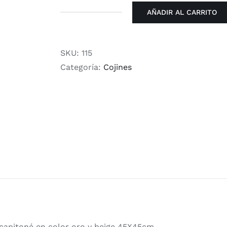
AÑADIR AL CARRITO
Set
de
2
SKU:
115
Cojines
Categoría:
Cojines
Capitoné
Oro
y
Beige
cantidad
 capitoné en color oro y beige 45X45cm