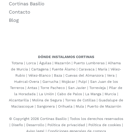
Cortinas Basilio
Contacto
Blog
DÓNDE INSTALAMOS CORTINAS
Totana
|
Lorca
|
Águilas
|
Mazarrón
|
Puerto Lumbreras
|
Alhama
de Murcia
|
Cartagena
|
Fuente Álamo
|
Caravaca
|
María
|
Vélez-
Rubio
|
Vélez-Blanco
|
Baza
|
Cuevas del Almanzora
|
Vera
|
Huércal-Overa
|
Garrucha
|
Mojácar
|
Pulpí
|
San Juan de los
Terreros
|
Antas
|
Torre Pacheco
|
San Javier
|
Torrevieja
|
Pilar de
la Horadada
|
La Unión
|
Cabo de Palos
|
La Manga
|
Murcia
|
Alcantarilla
|
Molina de Segura
|
Torres de Cotillas
|
Guadalupe de
Maciascoque
|
Sangonera
|
Orihuela
|
Mula
|
Puerto de Mazarrón
© Copyright 2026 Cortinas Basilio | Todos los derechos reservados
|
Diseño
|
Desarrollo
|
Política de privacidad
|
Política de cookies
|
Aviso legal
|
Condiciones generales de compra