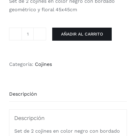
Set de 2 cojines en color negro con bordado
geométrico y floral 45x45cm
AÑADIR AL CARRITO
Set
de
2
Cojines
Categoría:
Cojines
en
color
Negro
Descripción
con
bordado
Geométrico
Descripción
y
Set de 2 cojines en color negro con bordado
Floral