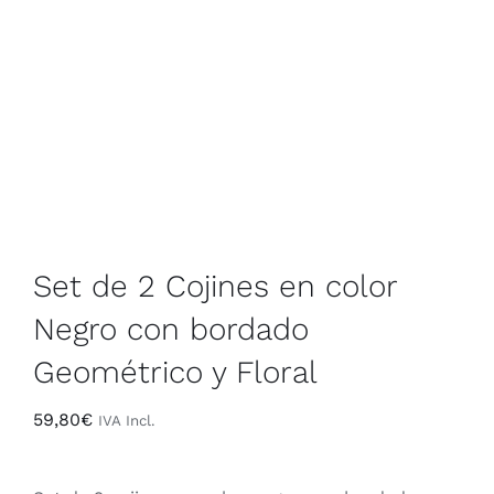
Contacto
Rop
+34 968 470 224
Sáb
Set de 2 Cojines en color
Negro con bordado
Geométrico y Floral
59,80
€
IVA Incl.