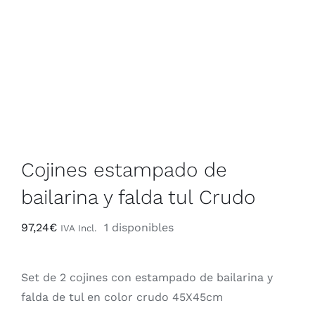
Contacto
Rop
+34 968 470 224
Sáb
Cojines estampado de
bailarina y falda tul Crudo
97,24
€
1 disponibles
IVA Incl.
Set de 2 cojines con estampado de bailarina y
falda de tul en color crudo 45X45cm