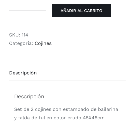
AÑADIR AL CARRITO
Cojines
estampado
de
SKU:
114
bailarina
Categoría:
Cojines
y
falda
tul
Descripción
Crudo
cantidad
Descripción
Set de 2 cojines con estampado de bailarina
y falda de tul en color crudo 45X45cm