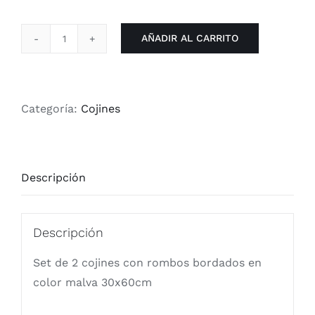
AÑADIR AL CARRITO
Set
de
2
cojines
Categoría:
Cojines
con
rombos
bordados
Descripción
en
color
malva
Descripción
cantidad
Set de 2 cojines con rombos bordados en
color malva 30x60cm