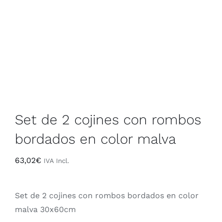
Contacto
Rop
+34 968 470 224
Sáb
Set de 2 cojines con rombos
bordados en color malva
63,02
€
IVA Incl.
Set de 2 cojines con rombos bordados en color
malva 30x60cm