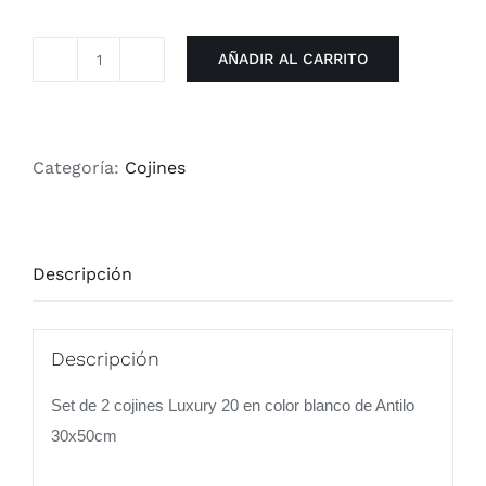
AÑADIR AL CARRITO
Set
de
2
Cojines
Categoría:
Cojines
Luxury
20
en
Descripción
color
Blanco
de
Descripción
Antilo
cantidad
Set de 2 cojines Luxury 20 en color blanco de Antilo
30x50cm