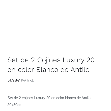
Contacto
Rop
+34 968 470 224
Sáb
Set de 2 Cojines Luxury 20
en color Blanco de Antilo
51,98
€
IVA Incl.
Set de 2 cojines Luxury 20 en color blanco de Antilo
30x50cm