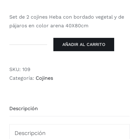
Nór
Set de 2 cojines Heba con bordado vegetal y de
Contacto
Rop
pájaros en color arena 40X80cm
+34 968 470 224
Sáb
AÑADIR AL CARRITO
Cojines
Heba
vegetal
SKU:
109
y
Categoría:
Cojines
de
pájaros
Arena
Descripción
cantidad
Descripción