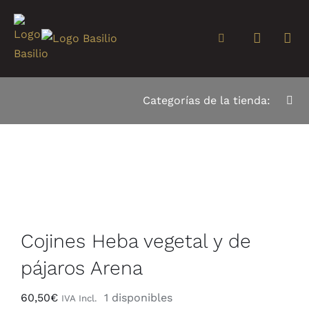
Saltar
al
Toggle
contenido
Navigation
Tienda
Categorías de la tienda:
Togg
Navi
Colecciones
Art
Cortinas Basilio
Coj
Blog
Col
Cojines Heba vegetal y de
Nuestros compr
pájaros Arena
Edr
60,50
€
1 disponibles
IVA Incl.
RSC