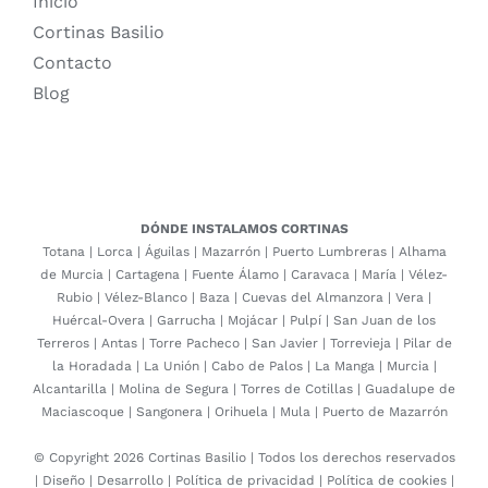
Inicio
Cortinas Basilio
Contacto
Blog
DÓNDE INSTALAMOS CORTINAS
Totana
|
Lorca
|
Águilas
|
Mazarrón
|
Puerto Lumbreras
|
Alhama
de Murcia
|
Cartagena
|
Fuente Álamo
|
Caravaca
|
María
|
Vélez-
Rubio
|
Vélez-Blanco
|
Baza
|
Cuevas del Almanzora
|
Vera
|
Huércal-Overa
|
Garrucha
|
Mojácar
|
Pulpí
|
San Juan de los
Terreros
|
Antas
|
Torre Pacheco
|
San Javier
|
Torrevieja
|
Pilar de
la Horadada
|
La Unión
|
Cabo de Palos
|
La Manga
|
Murcia
|
Alcantarilla
|
Molina de Segura
|
Torres de Cotillas
|
Guadalupe de
Maciascoque
|
Sangonera
|
Orihuela
|
Mula
|
Puerto de Mazarrón
© Copyright 2026 Cortinas Basilio | Todos los derechos reservados
|
Diseño
|
Desarrollo
|
Política de privacidad
|
Política de cookies
|