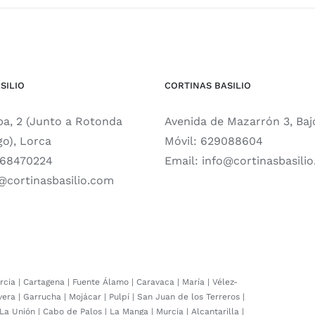
SILIO
CORTINAS BASILIO
pa, 2 (Junto a Rotonda
Avenida de Mazarrón 3, Baj
go), Lorca
Móvil:
629088604
68470224
Email:
info@cortinasbasili
@cortinasbasilio.com
rcia
|
Cartagena
|
Fuente Álamo
|
Caravaca
|
María
|
Vélez-
vera
|
Garrucha
|
Mojácar
|
Pulpí
|
San Juan de los Terreros
|
La Unión
|
Cabo de Palos
|
La Manga
|
Murcia
|
Alcantarilla
|