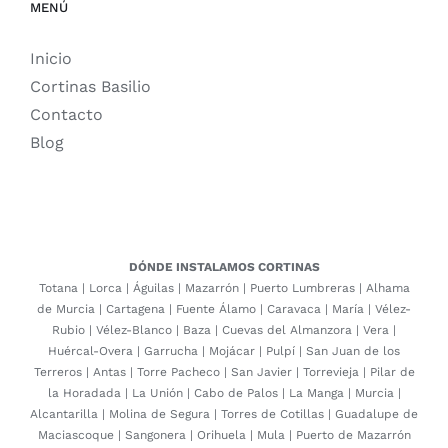
MENÚ
Inicio
Cortinas Basilio
Contacto
Blog
DÓNDE INSTALAMOS CORTINAS
Totana
|
Lorca
|
Águilas
|
Mazarrón
|
Puerto Lumbreras
|
Alhama
de Murcia
|
Cartagena
|
Fuente Álamo
|
Caravaca
|
María
|
Vélez-
Rubio
|
Vélez-Blanco
|
Baza
|
Cuevas del Almanzora
|
Vera
|
Huércal-Overa
|
Garrucha
|
Mojácar
|
Pulpí
|
San Juan de los
Terreros
|
Antas
|
Torre Pacheco
|
San Javier
|
Torrevieja
|
Pilar de
la Horadada
|
La Unión
|
Cabo de Palos
|
La Manga
|
Murcia
|
Alcantarilla
|
Molina de Segura
|
Torres de Cotillas
|
Guadalupe de
Maciascoque
|
Sangonera
|
Orihuela
|
Mula
|
Puerto de Mazarrón