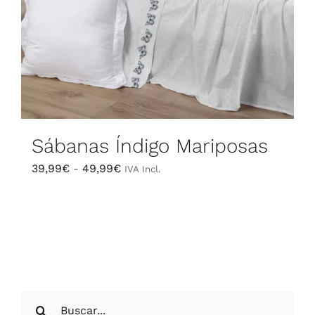
Sábanas Índigo Mariposas
Rango
39,99
€
-
49,99
€
IVA Incl.
de
precios:
desde
39,99€
hasta
49,99€
Buscar: